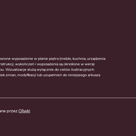
wione wyposażenie w planie piętra (meble, kuchnia, urządzenia
onstrukcji, wykończeń i wyposażenia są określone w wersji
u. Wizualizacje służą wyłącznie do celów ilustracyjnych.
k zmian, modyfikacji lub uzupełnień do niniejszego arkusza
nane przez
Oliwki