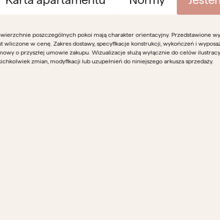
wierzchnie poszczególnych pokoi mają charakter orientacyjny. Przedstawione wypo
st wliczone w cenę. Zakres dostawy, specyfikacje konstrukcji, wykończeń i wyposa
owy o przyszłej umowie zakupu. Wizualizacje służą wyłącznie do celów ilustrac
kichkolwiek zmian, modyfikacji lub uzupełnień do niniejszego arkusza sprzedaży.