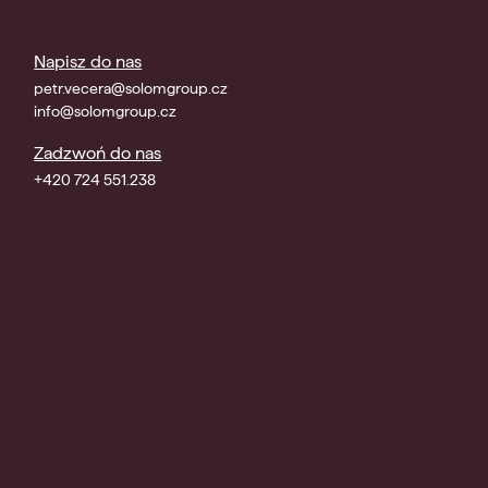
Napisz do nas
petr.vecera@solomgroup.cz
info@solomgroup.cz
Zadzwoń do nas
+420 724 551.238