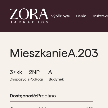
Výběr bytu
Ceník
Družstevn
Mieszkanie
A.203
3+kk
2NP
A
Dyspozycja
Podłogi
Budynek
Dostępność:
Prodáno