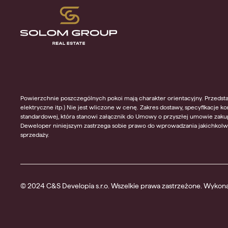
Powierzchnie poszczególnych pokoi mają charakter orientacyjny. Przedsta
elektryczne itp.) Nie jest wliczone w cenę. Zakres dostawy, specyfikacje k
standardowej, która stanowi załącznik do Umowy o przyszłej umowie zakup
Deweloper niniejszym zastrzega sobie prawo do wprowadzania jakichkolwie
sprzedaży.
© 2024 C&S Developia s.r.o. Wszelkie prawa zastrzeżone. Wyko