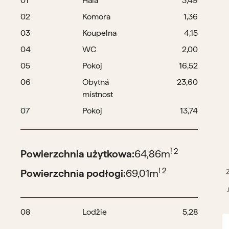
01
Hala
3,49
02
Komora
1,36
03
Koupelna
4,15
04
WC
2,00
05
Pokoj
16,52
06
Obytná
23,60
místnost
07
Pokoj
13,74
! 2
Powierzchnia użytkowa:
64,86
m
! 2
Powierzchnia podłogi:
69,01
m
08
Lodžie
5,28