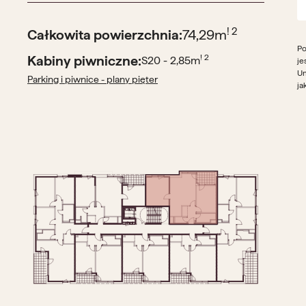
! 2
Całkowita powierzchnia:
74,29
m
Po
Kabiny piwniczne:
! 2
S20 - 2,85
m
je
Um
Parking i piwnice - plany pięter
ja