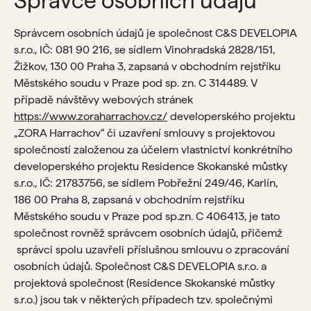
Správce osobních údajů
Správcem osobních údajů je společnost C&S DEVELOPIA
s.r.o., IČ: 081 90 216, se sídlem Vinohradská 2828/151,
Žižkov, 130 00 Praha 3, zapsaná v obchodním rejstříku
Městského soudu v Praze pod sp. zn. C 314489. V
případě návštěvy webových stránek
https://www.zoraharrachov.cz/
developerského projektu
„ZORA Harrachov“ či uzavření smlouvy s projektovou
společností založenou za účelem vlastnictví konkrétního
developerského projektu Residence Skokanské můstky
s.r.o., IČ: 21783756, se sídlem Pobřežní 249/46, Karlín,
186 00 Praha 8, zapsaná v obchodním rejstříku
Městského soudu v Praze pod sp.zn. C 406413, je tato
společnost rovněž správcem osobních údajů, přičemž
správci spolu uzavřeli příslušnou smlouvu o zpracování
osobních údajů. Společnost C&S DEVELOPIA s.r.o. a
projektová společnost (Residence Skokanské můstky
s.r.o.) jsou tak v některých případech tzv. společnými