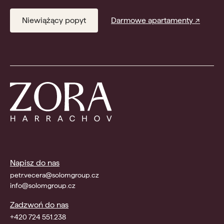
Niewiążący popyt
Darmowe apartamenty ↗
Napisz do nas
petr.vecera@solomgroup.cz
info@solomgroup.cz
Zadzwoń do nas
+420 724 551.238