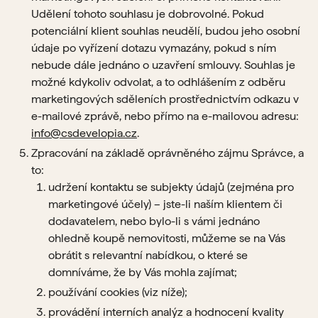
Udělení tohoto souhlasu je dobrovolné. Pokud
potenciální klient souhlas neudělí, budou jeho osobní
údaje po vyřízení dotazu vymazány, pokud s ním
nebude dále jednáno o uzavření smlouvy. Souhlas je
možné kdykoliv odvolat, a to odhlášením z odběru
marketingových sděleních prostřednictvím odkazu v
e-mailové zprávě, nebo přímo na e-mailovou adresu:
info@csdevelopia.cz
.
Zpracování na základě oprávněného zájmu Správce, a
to:
udržení kontaktu se subjekty údajů (zejména pro
marketingové účely) – jste-li naším klientem či
dodavatelem, nebo bylo-li s vámi jednáno
ohledně koupě nemovitosti, můžeme se na Vás
obrátit s relevantní nabídkou, o které se
domníváme, že by Vás mohla zajímat;
používání cookies (viz níže);
provádění interních analýz a hodnocení kvality