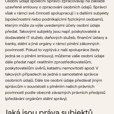
Osobní údaje společní Správci zpracovávají na základě
uzavřené smlouvy o zpracování osobních údajů. Správci
však v rámci své činnosti spolupracují i s dalšími subjekty
(společnostmi nebo podnikajícími fyzickými osobami),
kterým může za výše uvedenými účely osobní údaje
předat. Takovými subjekty jsou např. poskytovatelé a
dodavatelé IT služeb, daňových služeb, finanční ústavy a
banky, státní a jiné orgány v rámci plnění zákonných
povinností. Pokud to vyplývá z naší spolupráce (tedy
jedná se o plnění smlouvy), můžeme vaše osobní údaje
dále předat např. realitním zprostředkovatelům,
poskytovatelům úvěrů, katastru nemovitostí apod. V
takových případech se jedná o samostatné správce
osobních údajů. Dále lze osobní údaje předávat jiným
správcům v souvislosti s plněním našich právních
povinností podle obecně závazných právních předpisů
(předávání orgánům státní správy).
Jaká jsou práva subjektů