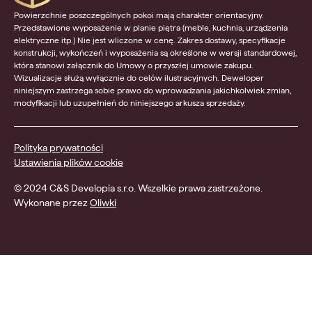
Powierzchnie poszczególnych pokoi mają charakter orientacyjny.
Przedstawione wyposażenie w planie piętra (meble, kuchnia, urządzenia
elektryczne itp.) Nie jest wliczone w cenę. Zakres dostawy, specyfikacje
konstrukcji, wykończeń i wyposażenia są określone w wersji standardowej,
która stanowi załącznik do Umowy o przyszłej umowie zakupu.
Wizualizacje służą wyłącznie do celów ilustracyjnych. Deweloper
niniejszym zastrzega sobie prawo do wprowadzania jakichkolwiek zmian,
modyfikacji lub uzupełnień do niniejszego arkusza sprzedaży.
Polityka prywatności
Ustawienia plików cookie
© 2024 C&S Developia s.r.o. Wszelkie prawa zastrzeżone.
Wykonane przez
Oliwki