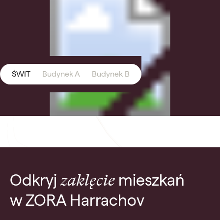
ŚWIT
Budynek A
Budynek B
Odkryj
mieszkań
zaklęcie
w ZORA Harrachov