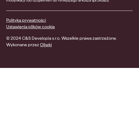
modyfikacji lub uzupełnień do niniejszego arkusza sprzedaży.
Polityka prywatności
Ustawienia plików cookie
© 2024 C&S Developia s.r.o. Wszelkie prawa zastrzeżone.
Wykonane przez
Oliwki