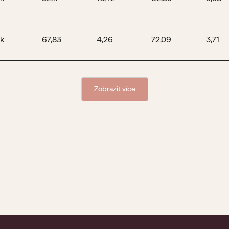
k
67,83
4,26
72,09
3,71
Zobrazit více