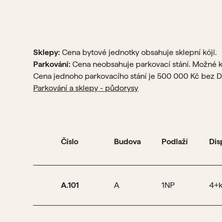
Sklepy:
Cena bytové jednotky obsahuje sklepní kóji.
Parkování:
Cena neobsahuje parkovací stání. Možné 
Cena jednoho parkovacího stání je 500 000 Kč bez 
Parkování a sklepy - půdorysy
Číslo
Budova
Podlaží
Dis
A.101
A
1NP
4+