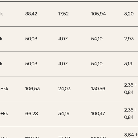
kk
88,42
17,52
105,94
3,20
k
50,03
4,07
54,10
2,93
k
50,03
4,07
54,10
3,19
2,35 +
4+kk
106,53
24,03
130,56
0,84
2,35 +
2+kk
66,28
34,19
100,47
0,84
3,64 