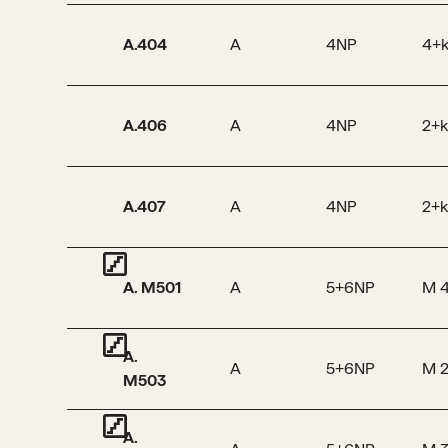
A.404
A
4NP
4+
A.406
A
4NP
2+k
A.407
A
4NP
2+k
A. M501
A
5+6NP
M 
A.
A
5+6NP
M 
M503
A.