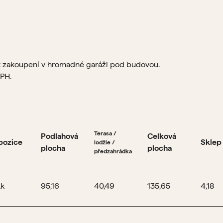
k zakoupení v hromadné garáži pod budovou.
DPH.
Terasa /
Podlahová
Celková
pozice
Sklep
lodžie /
plocha
plocha
předzahrádka
kk
95,16
40,49
135,65
4,18