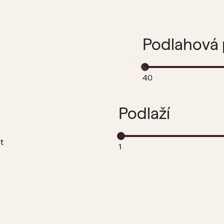
Podlahová 
40
Podlaží
t
1