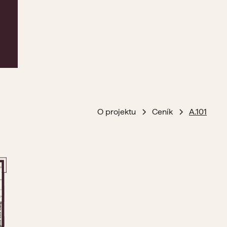
O projektu
Ceník
A.101