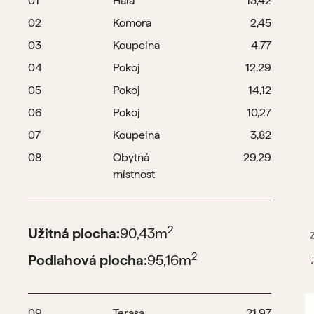
01
Hala
13,42
02
Komora
2,45
03
Koupelna
4,77
04
Pokoj
12,29
05
Pokoj
14,12
06
Pokoj
10,27
07
Koupelna
3,82
08
Obytná
29,29
místnost
2
Užitná plocha:
90,43
m
2
Podlahová plocha:
95,16
m
09
Terasa
21,97