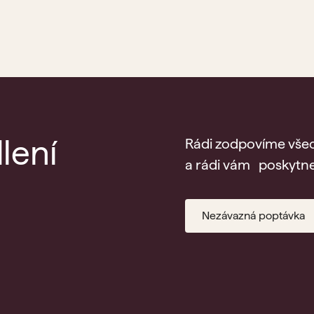
lení
Rádi zodpovíme všec
a rádi vám poskytne
Nezávazná poptávka