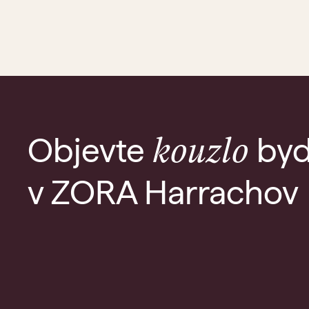
Objevte
byd
kouzlo
v ZORA Harrachov