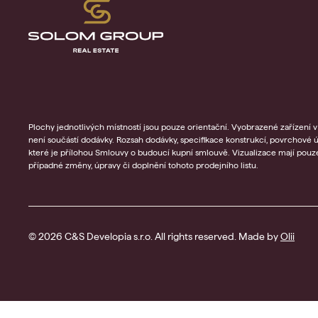
Plochy jednotlivých místností jsou pouze orientační. Vyobrazené zařízení v 
není součástí dodávky. Rozsah dodávky, specifikace konstrukcí, povrchové 
které je přílohou Smlouvy o budoucí kupní smlouvě. Vizualizace mají pouze 
případné změny, úpravy či doplnění tohoto prodejního listu.
© 2026 C&S Developia s.r.o. All rights reserved. Made by
Olii