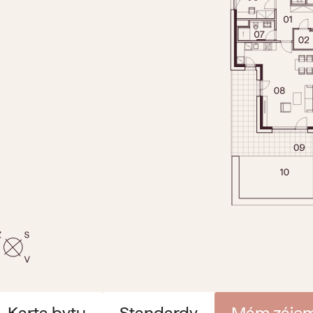
Karta bytu
Standardy
Mám záje