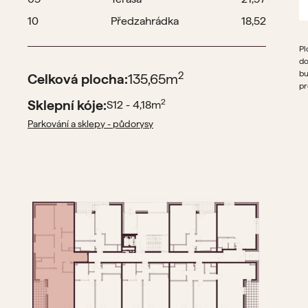
10
Předzahrádka
18,52
Pl
do
bu
2
Celková plocha:
135,65
m
pr
Sklepní kóje:
2
S12 - 4,18
m
Parkování a sklepy - půdorysy