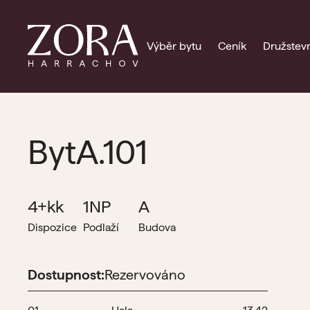
Výběr bytu
Ceník
Družstevn
Byt
A.101
4+kk
1NP
A
Dispozice
Podlaží
Budova
Dostupnost:
Rezervováno