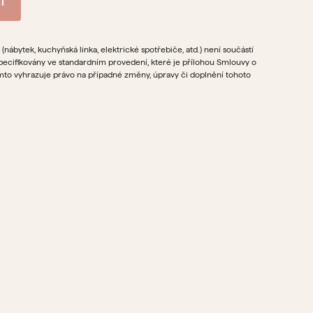
nábytek, kuchyňská linka, elektrické spotřebiče, atd.) není součástí
specifikovány ve standardním provedení, které je přílohou Smlouvy o
tímto vyhrazuje právo na případné změny, úpravy či doplnění tohoto