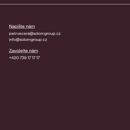
Napište nám
petr.vecera@solomgroup.cz
info@solomgroup.cz
Zavolejte nám
+420 739 17 17 17