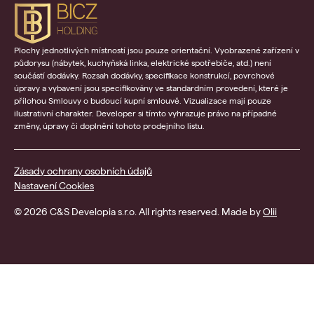
Plochy jednotlivých místností jsou pouze orientační. Vyobrazené zařízení v
půdorysu (nábytek, kuchyňská linka, elektrické spotřebiče, atd.) není
součástí dodávky. Rozsah dodávky, specifikace konstrukcí, povrchové
úpravy a vybavení jsou specifikovány ve standardním provedení, které je
přílohou Smlouvy o budoucí kupní smlouvě. Vizualizace mají pouze
ilustrativní charakter. Developer si tímto vyhrazuje právo na případné
změny, úpravy či doplnění tohoto prodejního listu.
Zásady ochrany osobních údajů
Nastavení Cookies
© 2026 C&S Developia s.r.o. All rights reserved. Made by
Olii