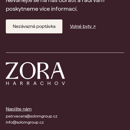
Neváhejte se na nás obrátit a rádi vám
poskytneme více informací.
Nezávazná poptávka
Volné byty ↗
Napište nám
petr.vecera@solomgroup.cz
info@solomgroup.cz