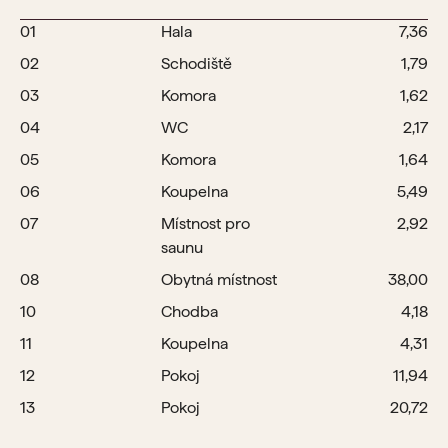
01
Hala
7,36
02
Schodiště
1,79
03
Komora
1,62
04
WC
2,17
05
Komora
1,64
06
Koupelna
5,49
07
Místnost pro
2,92
saunu
08
Obytná místnost
38,00
10
Chodba
4,18
11
Koupelna
4,31
12
Pokoj
11,94
13
Pokoj
20,72