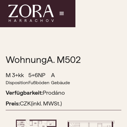
Wohnung
A. M502
M 3+kk
5+6NP
A
Disposition
Fußböden
Gebäude
Verfügbarkeit:
Prodáno
Preis:
CZK
(inkl. MWSt.)