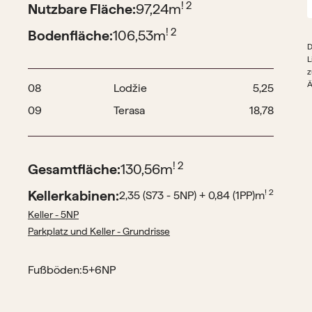
! 2
Nutzbare Fläche:
97,24
m
! 2
Bodenfläche:
106,53
m
D
L
z
Ä
08
Lodžie
5,25
09
Terasa
18,78
! 2
Gesamtfläche:
130,56
m
Kellerkabinen:
! 2
2,35 (S73 - 5NP) + 0,84 (1PP)
m
Keller - 5NP
Parkplatz und Keller - Grundrisse
Fußböden:
5+6NP