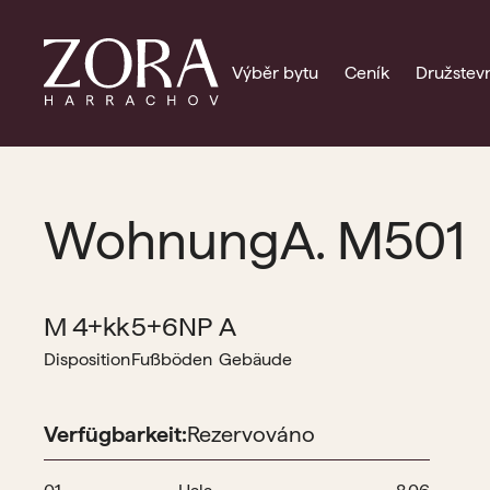
Výběr bytu
Ceník
Družstevn
Wohnung
A. M501
M 4+kk
5+6NP
A
Disposition
Fußböden
Gebäude
Verfügbarkeit:
Rezervováno