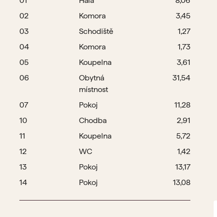
01
Hala
8,06
02
Komora
3,45
03
Schodiště
1,27
04
Komora
1,73
05
Koupelna
3,61
06
Obytná
31,54
místnost
07
Pokoj
11,28
10
Chodba
2,91
11
Koupelna
5,72
12
WC
1,42
13
Pokoj
13,17
14
Pokoj
13,08