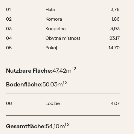
01
Hala
3,76
02
Komora
1,86
03
Koupelna
3,93
04
Obytná místnost
23,17
05
Pokoj
14,70
! 2
Nutzbare Fläche:
47,42
m
! 2
Bodenfläche:
50,03
m
06
Lodžie
4,07
! 2
Gesamtfläche:
54,10
m