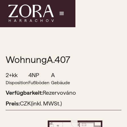
Wohnung
A.407
2+kk
4NP
A
Disposition
Fußböden
Gebäude
Verfügbarkeit:
Rezervováno
Preis:
CZK
(inkl. MWSt.)