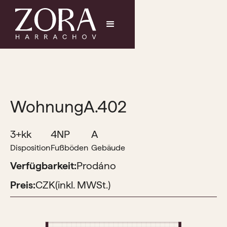
Wohnung
A.402
3+kk
4NP
A
Disposition
Fußböden
Gebäude
Verfügbarkeit:
Prodáno
Preis:
CZK
(inkl. MWSt.)