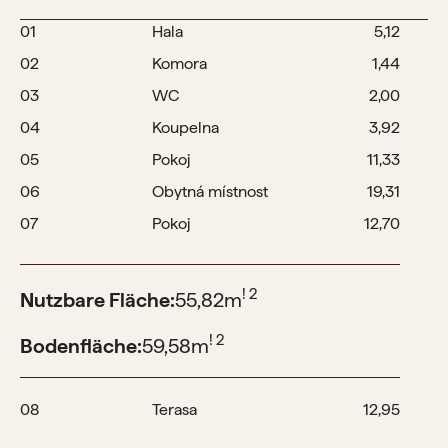
01
Hala
5,12
02
Komora
1,44
03
WC
2,00
04
Koupelna
3,92
05
Pokoj
11,33
06
Obytná místnost
19,31
07
Pokoj
12,70
! 2
Nutzbare Fläche:
55,82
m
! 2
Bodenfläche:
59,58
m
08
Terasa
12,95