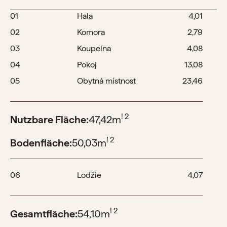
01
Hala
4,01
02
Komora
2,79
03
Koupelna
4,08
04
Pokoj
13,08
05
Obytná místnost
23,46
! 2
Nutzbare Fläche:
47,42
m
! 2
Bodenfläche:
50,03
m
06
Lodžie
4,07
! 2
Gesamtfläche:
54,10
m