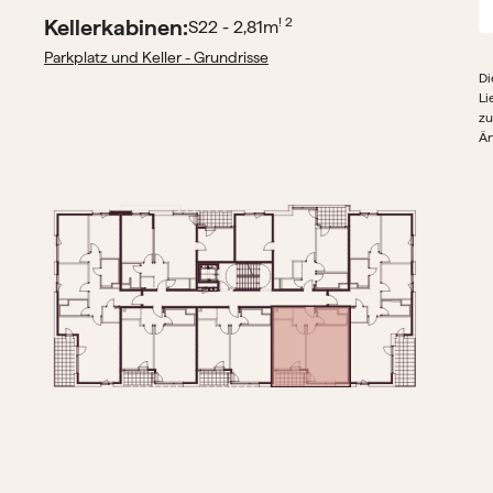
Kellerkabinen:
! 2
S22 - 2,81
m
Parkplatz und Keller - Grundrisse
Di
Li
zu
Än