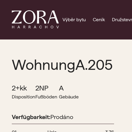
Výběr bytu
Ceník
Družstevn
Wohnung
A.205
2+kk
2NP
A
Disposition
Fußböden
Gebäude
Verfügbarkeit:
Prodáno