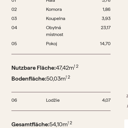
01
Hala
3,76
02
Komora
1,86
03
Koupelna
3,93
04
Obytná
23,17
místnost
05
Pokoj
14,70
! 2
Nutzbare Fläche:
47,42
m
! 2
Bodenfläche:
50,03
m
06
Lodžie
4,07
! 2
Gesamtfläche:
54,10
m