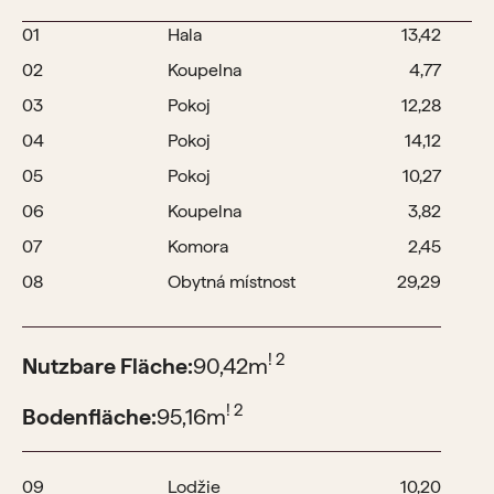
01
Hala
13,42
02
Koupelna
4,77
03
Pokoj
12,28
04
Pokoj
14,12
05
Pokoj
10,27
06
Koupelna
3,82
07
Komora
2,45
08
Obytná místnost
29,29
! 2
Nutzbare Fläche:
90,42
m
! 2
Bodenfläche:
95,16
m
09
Lodžie
10,20