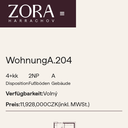
Wohnung
A.204
4+kk
2NP
A
Disposition
Fußböden
Gebäude
Verfügbarkeit:
Volný
Preis:
11,928,000
CZK
(inkl. MWSt.)