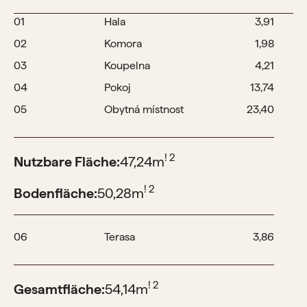
01
Hala
3,91
02
Komora
1,98
03
Koupelna
4,21
04
Pokoj
13,74
05
Obytná místnost
23,40
! 2
Nutzbare Fläche:
47,24
m
! 2
Bodenfläche:
50,28
m
06
Terasa
3,86
! 2
Gesamtfläche:
54,14
m