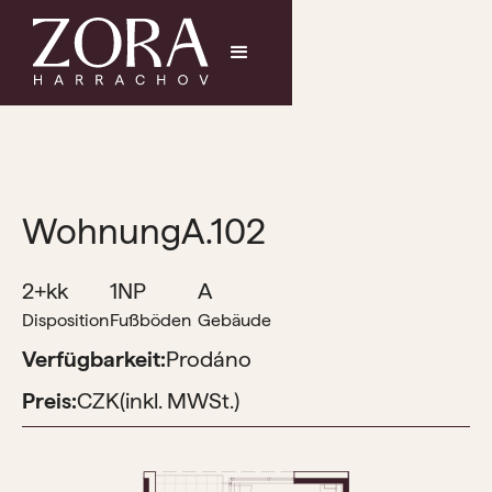
Wohnung
A.102
2+kk
1NP
A
Disposition
Fußböden
Gebäude
Verfügbarkeit:
Prodáno
Preis:
CZK
(inkl. MWSt.)