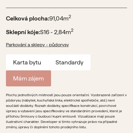
2
Celková plocha:
91,04
m
2
Sklepní kóje:
S16 - 2,84
m
Parkování a sklepy - půdorysy
Karta bytu
Standardy
Mám zájem
Plochy jednotlivých místností jsou pouze orientační. Vyobrazené zařízení v
půdorysu (nábytek, kuchyňská linka, elektrické spotřebiče, atd.) není
součástí dodávky. Rozsah dodávky, specifikace konstrukcí, povrchové
úpravy a vybavení jsou specifikovány ve standardním provedení, které je
přílohou Smlouvy o budoucí kupní smlouvě. Vizualizace mají pouze
ilustrativní charakter. Developer si tímto vyhrazuje právo na případné
změny, úpravy či doplnění tohoto prodejního listu.