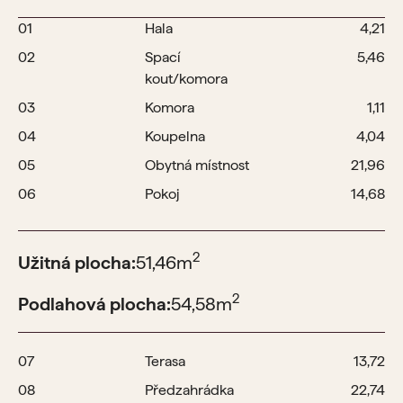
01
Hala
4,21
02
Spací
5,46
kout/komora
03
Komora
1,11
04
Koupelna
4,04
05
Obytná místnost
21,96
06
Pokoj
14,68
2
Užitná plocha:
51,46
m
2
Podlahová plocha:
54,58
m
07
Terasa
13,72
08
Předzahrádka
22,74