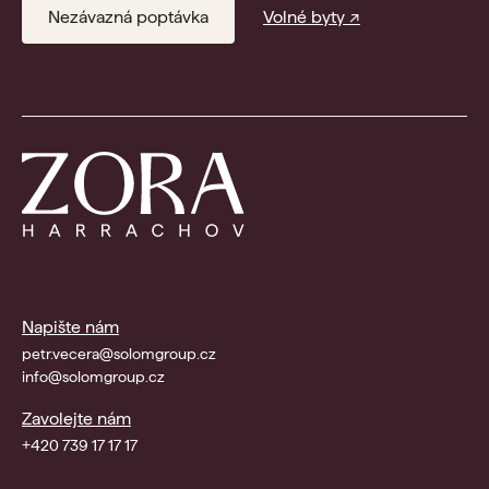
Nezávazná poptávka
Volné byty ↗
Napište nám
petr.vecera@solomgroup.cz
info@solomgroup.cz
Zavolejte nám
+420 739 17 17 17