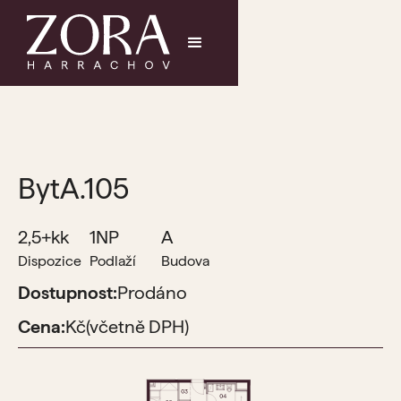
Byt
A.105
2,5+kk
1NP
A
Dispozice
Podlaží
Budova
Dostupnost:
Prodáno
Cena:
Kč
(včetně DPH)