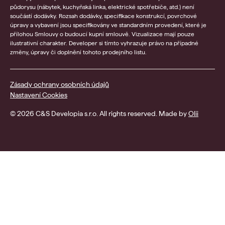
půdorysu (nábytek, kuchyňská linka, elektrické spotřebiče, atd.) není
součástí dodávky. Rozsah dodávky, specifikace konstrukcí, povrchové
úpravy a vybavení jsou specifikovány ve standardním provedení, které je
přílohou Smlouvy o budoucí kupní smlouvě. Vizualizace mají pouze
ilustrativní charakter. Developer si tímto vyhrazuje právo na případné
změny, úpravy či doplnění tohoto prodejního listu.
Zásady ochrany osobních údajů
Nastavení Cookies
© 2026 C&S Developia s.r.o. All rights reserved. Made by
Olii