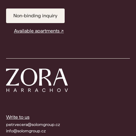
Non-binding inquiry
Available apartments ↗
Write to us
petr.vecera@solomgroup.cz
info@solomgroup.cz