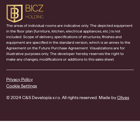
The areas of individual rooms are indicative only. The depicted equipment
in the floor plan (furniture, kitchen, electrical appliances, etc.) is not
included. Scope of delivery, specifications of structures, finishes and
equipment are specified in the standard version, which is an annex to the
Agreement on the Future Purchase Agreement. Visualizations are for
illustrative purposes only. The developer hereby reserves the right to
make any changes, modifications or additions to this sales sheet.
Privacy Policy
Cookie Settings
© 2024 C&S Developia s.r.o. All rights reserved. Made by
Olives