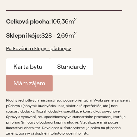
2
Celková plocha:
105,36
m
2
Sklepní kóje:
S28 - 2,69
m
Parkování a sklepy - půdorysy
Karta bytu
Standardy
Mám zájem
Plochy jednotlivých místností jsou pouze orientační. Vyobrazené zařízení v
půdorysu (nábytek, kuchyňská linka, elektrické spotřebiče, atd.) není
součástí dodávky. Rozsah dodávky, specifikace konstrukcí, povrchové
úpravy a vybavení jsou specifikovány ve standardním provedení, které je
přílohou Smlouvy o budoucí kupní smlouvě. Vizualizace mají pouze
ilustrativní charakter. Developer si tímto vyhrazuje právo na případné
změny, úpravy či doplnění tohoto prodejního listu.