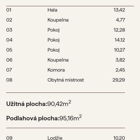
01
Hala
13,42
02
Koupelna
4,77
03
Pokoj
12,28
04
Pokoj
14,12
05
Pokoj
10,27
06
Koupelna
3,82
07
Komora
2,45
08
Obytná místnost
29,29
2
Užitná plocha:
90,42
m
2
Podlahová plocha:
95,16
m
09
Lodžie
10,20