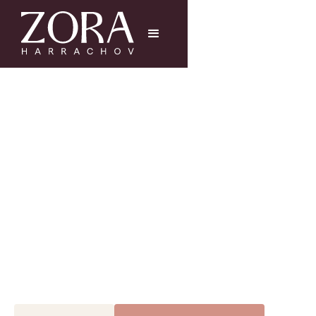
Nově v prodeji
v budově B
horské byty