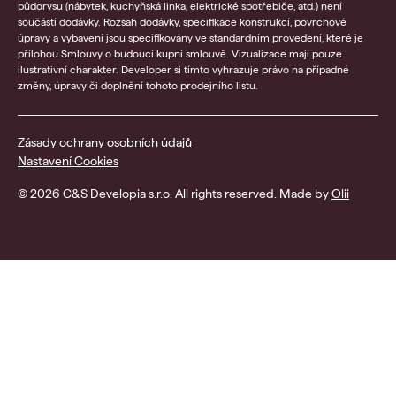
půdorysu (nábytek, kuchyňská linka, elektrické spotřebiče, atd.) není
součástí dodávky. Rozsah dodávky, specifikace konstrukcí, povrchové
úpravy a vybavení jsou specifikovány ve standardním provedení, které je
přílohou Smlouvy o budoucí kupní smlouvě. Vizualizace mají pouze
ilustrativní charakter. Developer si tímto vyhrazuje právo na případné
změny, úpravy či doplnění tohoto prodejního listu.
Zásady ochrany osobních údajů
Nastavení Cookies
© 2026 C&S Developia s.r.o. All rights reserved. Made by
Olii