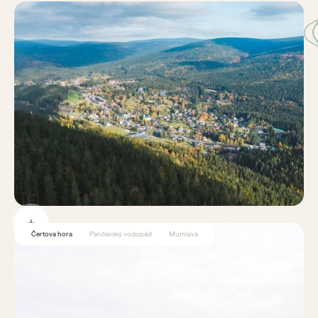
Čertova hora
Pančavský vodopád
Mumlava