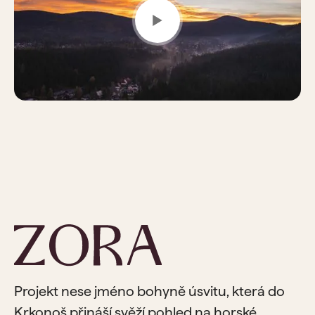
Projekt nese jméno bohyně úsvitu, která do
Krkonoš přináší svěží pohled na horské