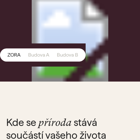
ZORA
Budova A
Budova B
Kde se
stává
příroda
součástí vašeho života